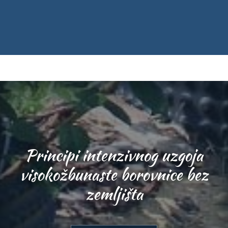
Principi intenzivnog uzgoja
visokožbunaste borovnice bez
zemljišta