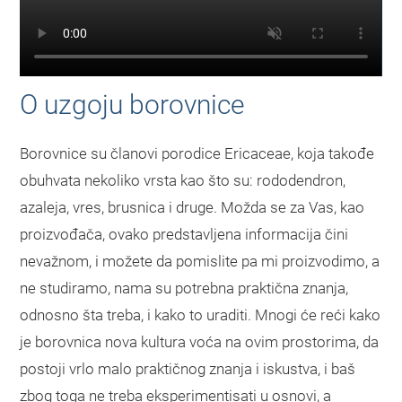
O uzgoju borovnice
Borovnice su članovi porodice Ericaceae, koja takođe
obuhvata nekoliko vrsta kao što su: rododendron,
azaleja, vres, brusnica i druge. Možda se za Vas, kao
proizvođača, ovako predstavljena informacija čini
nevažnom, i možete da pomislite pa mi proizvodimo, a
ne studiramo, nama su potrebna praktična znanja,
odnosno šta treba, i kako to uraditi. Mnogi će reći kako
je borovnica nova kultura voća na ovim prostorima, da
postoji vrlo malo praktičnog znanja i iskustva, i baš
zbog toga ne treba eksperimentisati u osnovi, a