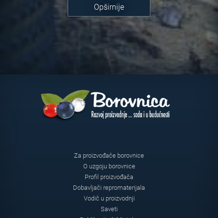
Opširnije
Za proizvođače borovnice
O uzgoju borovnice
Profil proizvođača
Dobavljači repromaterijala
Vodič u proizvodnji
Saveti