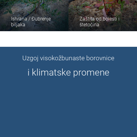
Ishrana / Đubrenje
Zaštita od bolesti i
biljaka
štetočina
Uzgoj visokožbunaste borovnice
i klimatske promene