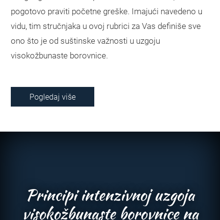
pogotovo praviti početne greške. Imajući navedeno u
vidu, tim stručnjaka u ovoj rubrici za Vas definiše sve
ono što je od suštinske važnosti u uzgoju
visokožbunaste borovnice.
Pogledaj više
Principi intenzivnoj uzgoja
visokožbunaste borovnice na