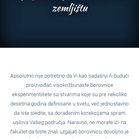
zemljištu
Apsolutno nije potrebno da Vi kao sadašnji ili budući
proizvođač visokožbunaste borovnice
eksperimentišete sa stvarima koje su pre nekoliko
desetina godina definisane u svetu, već jednostavno
da iste sledite, sa dorađenim korekcijama spram
uslova Vašeg područja. Naravno, ne morate ići na
fakultet da biste znali uzgajati borovnicu, dovoljno je