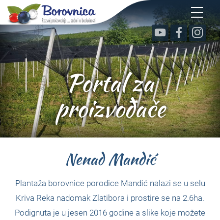
Portal za
proizvođače
Nenad Mandić
Plantaža borovnice porodice Mandić nalazi se u selu
Kriva Reka nadomak Zlatibora i prostire se na 2.6ha.
Podignuta je u jesen 2016 godine a slike koje možete